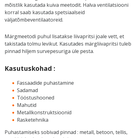
mõistlik kasutada kuiva meetodit. Halva ventilatsiooni
korral saab kasutada spetsiaalseid
väljatõmbeventilaatoreid.
Märgmeetodi puhul lisatakse liivapritsi joale vett, et
takistada tolmu levikut. Kasutades märgliivapritsi tuleb
pinnad hiljem survepesuriga üle pesta.
Kasutuskohad :
Fassaadide puhastamine
Sadamad
Tööstushooned
Mahutid
Metallkonstruktsioonid
Rasketehnika
Puhastamiseks sobivad pinnad : metall, betoon, tellis,