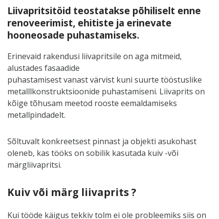
Liivapritsitöid teostatakse põhiliselt enne
renoveerimist, ehitiste ja erinevate
hooneosade puhastamiseks.
Erinevaid rakendusi liivapritsile on aga mitmeid,
alustades fasaadide
puhastamisest vanast värvist kuni suurte tööstuslike
metalllkonstruktsioonide puhastamiseni. Liivaprits on
kõige tõhusam meetod rooste eemaldamiseks
metallpindadelt.
Sõltuvalt konkreetsest pinnast ja objekti asukohast
oleneb, kas tööks on sobilik kasutada kuiv -või
märgliivapritsi.
Kuiv või märg liivaprits ?
Kui tööde käigus tekkiv tolm ei ole probleemiks siis on