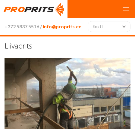
+372 5837 5516 /
info@proprits.ee
Eesti
Liivaprits