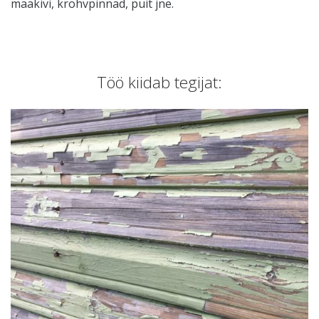
maakivi, krohvpinnad, puit jne.
Töö kiidab tegijat: