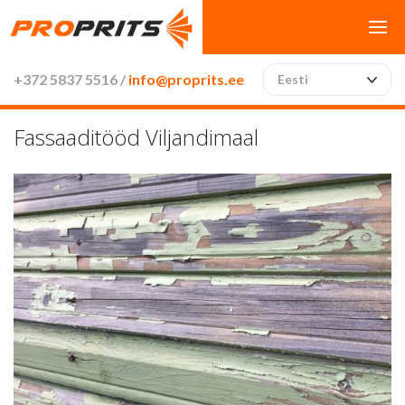
+372 5837 5516 /
info@proprits.ee
Eesti
Fassaaditööd Viljandimaal