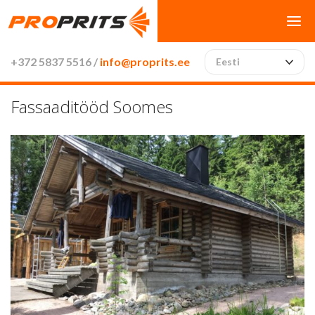
+372 5837 5516 /
info@proprits.ee
Eesti
Fassaaditööd Soomes